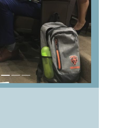
alumnos y exalumnos es muy importante para
quí, encontrarás diversos testimonios de
.