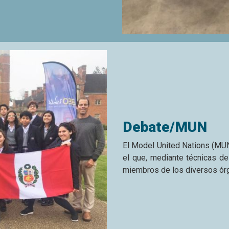
Contacto
Calle Las Limas Nº 130 (antes Calle "F")
Valle Hermoso, Monterrico - Santiago de Surco
01-705-1500
Admisión y traslados
Libro de Reclamaciones
Colegio Trener de Monterrico S.A.
Inscrita en la Partida 11068120 /
R.D. USE 07 N° 0165
RUC 20269300141