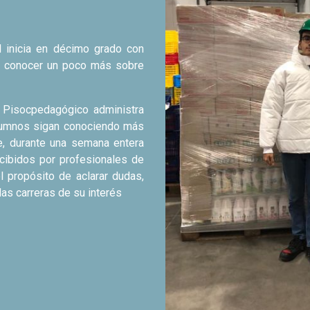
Debate/MUN
El Model United Nations (MUN
el que, mediante técnicas de
miembros de los diversos ór
menta
|
Reglamento dispositivos
|
Reglamento interno
|
Reglamen