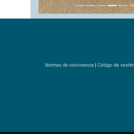
Té
© 2