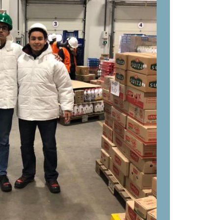
) es un proyecto liderado por estudiantes en
 debate y negociación, representan a países
ganos del sistema ONU.
to de evaluación
|
RVM-048-2024-minedu