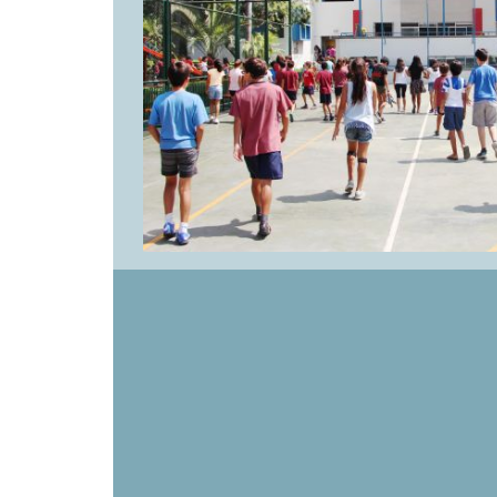
Nuestro programa de orientación vocaciona
diversas actividades que invitan al alumno
sus opciones profesionales.
Luego, en undécimo, nuestro Departamento
diferentes pruebas y visitas para que los 
sobre las carreras de su interés. Finalmen
(Flavour Week) nuestros estudiantes son re
distintas carreras y campos laborales con e
entrevistarlos y recoger sus experiencias en 