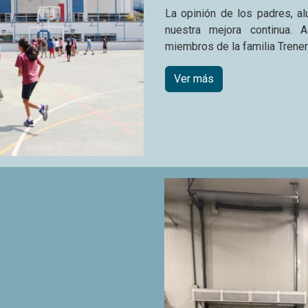
l inicia en décimo grado con
 a conocer un poco más sobre
 Pisocpedagógico administra
alumnos sigan conociendo más
te, durante una semana entera
cibidos por profesionales de
l propósito de aclarar dudas,
las carreras de su interés