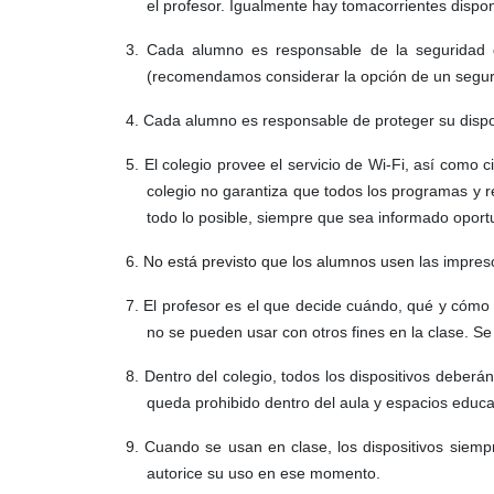
el profesor. Igualmente hay tomacorrientes dispo
3.
Cada alumno es responsable de la seguridad d
(recomendamos considerar la opción de un segur
4.
Cada alumno es responsable de proteger su disposi
5.
El colegio provee el servicio de Wi-Fi, así como ci
colegio no garantiza que todos los programas y re
todo lo posible, siempre que sea informado oport
6.
No está previsto que los alumnos usen
las impres
7.
El profesor es el que decide cuándo, qué y cómo 
no se pueden usar con otros fines en la clase. S
8.
Dentro del colegio, todos los dispositivos deberá
queda prohibido dentro del aula y espacios educa
9.
Cuando se usan en clase, los dispositivos siem
autorice su uso en ese momento.