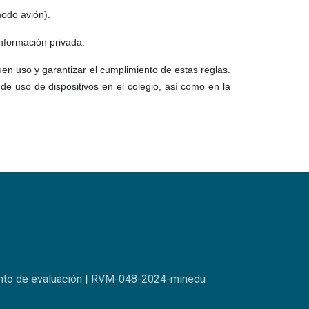
modo avión).
información privada.
uen uso y garantizar el cumplimiento de estas reglas.
 de uso de dispositivos en el colegio, así como en la
to de evaluación
|
RVM-048-2024-minedu