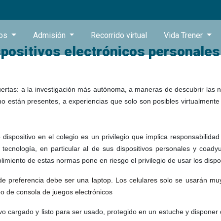
ros
Admisión
Recorrido virtual
Vida Trener
positivos electrónicos personales
uertas: a la investigación más autónoma, a maneras de descubrir las
o están presentes, a experiencias que solo son posibles virtualmente 
 dispositivo en el colegio es un privilegio que implica responsabilid
ecnología, en particular al de sus dispositivos personales y coad
plimiento de estas normas pone en riesgo el privilegio de usar los dispo
de preferencia debe ser una laptop. Los celulares solo se usarán mu
o de consola de juegos electrónicos
vo cargado y listo para ser usado, protegido en un estuche y dispone