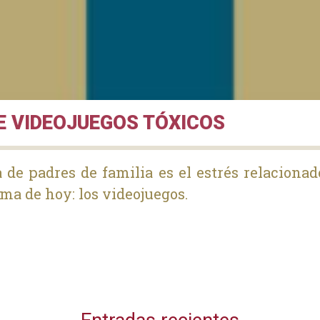
E VIDEOJUEGOS TÓXICOS
e padres de familia es el estrés relaciona
tema de hoy: los videojuegos.