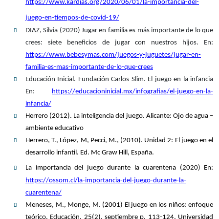
https://www.kardias.org/2020/06/01/la-importancia-del-
juego-en-tiempos-de-covid-19/
DIAZ, Silvia (2020) Jugar en familia es más importante de lo que
crees: siete beneficios de jugar con nuestros hijos. En:
https://www.bebesymas.com/juegos-y-juguetes/jugar-en-
familia-es-mas-importante-de-lo-que-crees
Educación Inicial. Fundación Carlos Slim. El juego en la infancia
En:
https://educacioninicial.mx/infografias/el-juego-en-la-
infancia/
Herrero (2012). La inteligencia del juego. Alicante: Ojo de agua –
ambiente educativo
Herrero, T., López, M, Pecci, M., (2010). Unidad 2: El juego en el
desarrollo infantil. Ed. Mc Graw Hill, España.
La importancia del juego durante la cuarentena (2020) En:
https://ossom.cl/la-importancia-del-juego-durante-la-
cuarentena/
Meneses, M., Monge, M. (2001) El juego en los niños: enfoque
teórico. Educación, 25(2), septiembre p. 113-124, Universidad