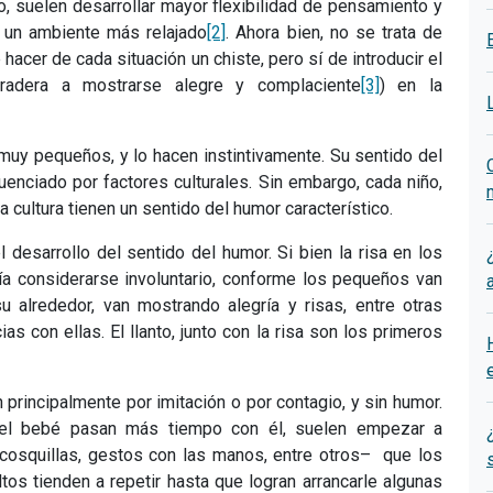
o, suelen desarrollar mayor flexibilidad de pensamiento y
 un ambiente más relajado
[2]
. Ahora bien, no se trata de
hacer de cada situación un chiste, pero sí de introducir el
adera a mostrarse alegre y complaciente
[3]
) en la
 muy pequeños, y lo hacen instintivamente. Su sentido del
enciado por factores culturales. Sin embargo, cada niño,
a cultura tienen un sentido del humor característico.
 desarrollo del sentido del humor. Si bien la risa en los
a considerarse involuntario, conforme los pequeños van
 alrededor, van mostrando alegría y risas, entre otras
s con ellas. El llanto, junto con la risa son los primeros
 principalmente por imitación o por contagio, y sin humor.
del bebé pasan más tiempo con él, suelen empezar a
osquillas, gestos con las manos, entre otros– que los
tos tienden a repetir hasta que logran arrancarle algunas