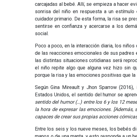
carcajadas al bebé. Allí, se empieza a hacer evi
sonrisa del niño en respuesta a un estímulo 
cuidador primario. De esta forma, la risa se p
sentirse en confianza y acercarse a los demás
social.
Poco a poco, en la interacción diaria, los niño
de las reacciones emocionales de sus padres e i
las distintas situaciones cotidianas será repro
el niño repite algo que alguna vez hizo sin qu
porque la risa y las emociones positivas que la
Según Gina Mireault y Jhon Sparrow (2016), 
Estados Unidos, el sentido del humor se apren
sentido del humor (…) entre los 6 y los 12 mes
la hora de expresar las emociones. [Además, 
capaces de crear sus propias acciones cómicas
Entre los seis y los nueve meses, los bebés di
manos o de una manta, y esto responde a un h