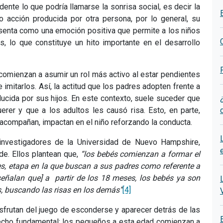
dente lo que podría llamarse la sonrisa social, es decir la
o acción producida por otra persona, por lo general, su
resenta como una emoción positiva que permite a los niños
, lo que constituye un hito importante en el desarrollo
s comienzan a asumir un rol más activo al estar pendientes
mitarlos. Así, la actitud que los padres adopten frente a
ducida por sus hijos. En este contexto, suele suceder que
erer y que a los adultos les causó risa. Esto, en parte,
 acompañan, impactan en el niño reforzando la conducta.
investigadores de la Universidad de Nuevo Hampshire,
de. Ellos plantean que,
“los bebés comienzan a formar el
es, etapa en la que buscan a sus padres como referente a
señalan que] a partir de los 18 meses, los bebés ya son
, buscando las risas en los demás”
[4]
sfrutan del juego de esconderse y aparecer detrás de las
echo fundamental: los pequeños a esta edad comienzan a