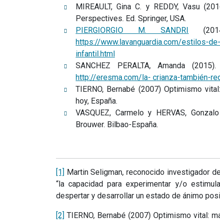
MIREAULT, Gina C. y REDDY, Vasu (2016
Perspectives. Ed. Springer, USA.
PIERGIORGIO M. SANDRI
(2014
https://www.lavanguardia.com/estilos-
infantil.html
SANCHEZ PERALTA, Amanda (2015). 
http://eresma.com/la- crianza-también-r
TIERNO, Bernabé (2007) Optimismo vital
hoy, España.
VASQUEZ, Carmelo y HERVAS, Gonzalo (
Brouwer. Bilbao-España.
[1]
Martin Seligman, reconocido investigador de 
“la capacidad para experimentar y/o estimula
despertar y desarrollar un estado de ánimo posi
[2]
TIERNO, Bernabé (2007) Optimismo vital: ma