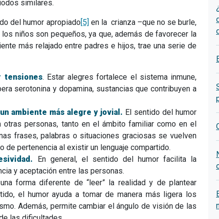
iodos similares.
ido del humor apropiado
[5]
en la crianza –que no se burle,
 los niños son pequeños, ya que, además de favorecer la
nte más relajado entre padres e hijos, trae una serie de
r tensiones
. Estar alegres fortalece el sistema inmune,
ibera serotonina y dopamina, sustancias que contribuyen a
 un ambiente más alegre y jovial.
El sentido del humor
 otras personas, tanto en el ámbito familiar como en el
lgunas frases, palabras o situaciones graciosas se vuelven
 de pertenencia al existir un lenguaje compartido.
esividad.
En general, el sentido del humor facilita la
ncia y aceptación entre las personas.
a forma diferente de “leer” la realidad y de plantear
ntido, el humor ayuda a tomar de manera más ligera los
ismo. Además, permite cambiar el ángulo de visión de las
e las dificultades.