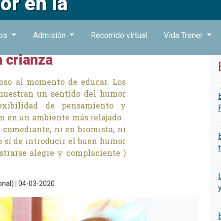
or en la
ros
Admisión
Recorrido virtual
Vida Trener
a crianza
ioso al momento de educar. Los
 muestran un sentido del humor
lexibilidad de pensamiento y
n en un ambiente más relajado .
n comediante, ni en bromista, ni
o sí de introducir el buen humor
trarse alegre y complaciente )
onal) | 04-03-2020