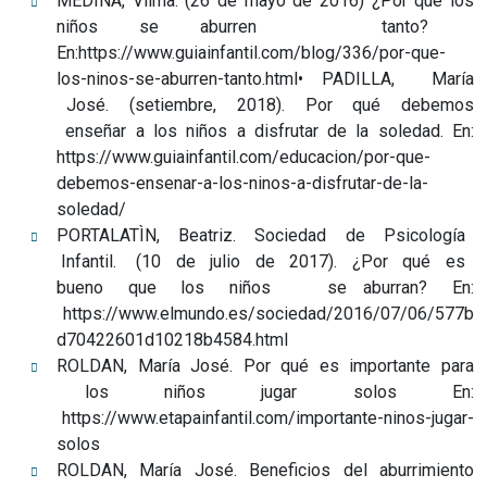
MEDINA, Vilma. (26 de mayo de 2016) ¿Por qué los
niños se aburren tanto?
En:https://www.guiainfantil.com/blog/336/por-que-
los-ninos-se-aburren-tanto.html• PADILLA, María
José. (setiembre, 2018). Por qué debemos
enseñar a los niños a disfrutar de la soledad. En:
https://www.guiainfantil.com/educacion/por-que-
debemos-ensenar-a-los-ninos-a-disfrutar-de-la-
soledad/
PORTALATÌN, Beatriz. Sociedad de Psicología
Infantil. (10 de julio de 2017). ¿Por qué es
bueno que los niños se aburran? En:
https://www.elmundo.es/sociedad/2016/07/06/577b
d70422601d10218b4584.html
ROLDAN, María José. Por qué es importante para
los niños jugar solos En:
https://www.etapainfantil.com/importante-ninos-jugar-
solos
ROLDAN, María José. Beneficios del aburrimiento