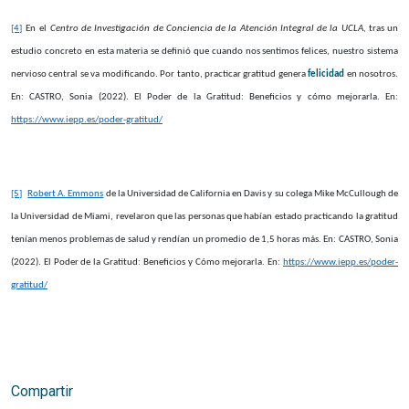
[4]
En el
Centro de Investigación de Conciencia de la Atención Integral de la UCLA,
tras un
estudio concreto en esta materia se definió que cuando nos sentimos felices, nuestro sistema
nervioso central se va modificando. Por tanto, practicar gratitud genera
felicidad
en nosotros.
En: CASTRO, Sonia (2022).
El Poder de la Gratitud: Beneficios y cómo mejorarla. En:
https://www.iepp.es/poder-gratitud/
[5]
Robert A. Emmons
de la Universidad de California en Davis y su colega Mike McCullough de
la Universidad de Miami, revelaron que las personas que habían estado practicando la gratitud
tenían menos problemas de salud y rendían un promedio de 1,5 horas más. En: CASTRO, Sonia
(2022).
El Poder de la Gratitud: Beneficios y Cómo mejorarla. En:
https://www.iepp.es/poder-
gratitud/
Compartir