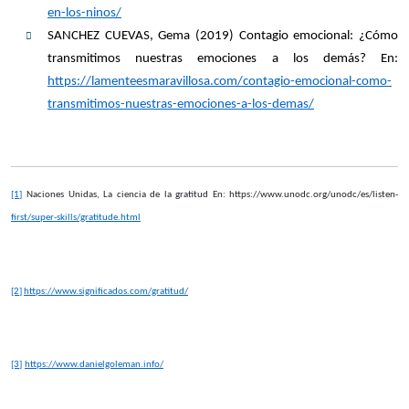
en-los-ninos/
SANCHEZ CUEVAS, Gema (2019) Contagio emocional: ¿Cómo
transmitimos nuestras emociones a los demás? En:
https://lamenteesmaravillosa.com/contagio-emocional-como-
transmitimos-nuestras-emociones-a-los-demas/
[1]
Naciones Unidas, La ciencia de la gratitud En: https://www.unodc.org/unodc/es/listen-
first/super-skills/gratitude.html
[2]
https://www.significados.com/gratitud/
[3]
https://www.danielgoleman.info/