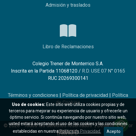
Admisión y traslados
Libro de Reclamaciones
Colegio Trener de Monterrico S.A.
Inscrita en la Partida 11068120 /
R.D. USE 07 N° 0165
RUC 20269300141
Términos y condiciones
|
Política de privacidad
|
Política
de Cookies
Uso de cookies:
Este sitio web utiliza cookies propias y de
terceros para mejorar su experiencia de usuario y ofrecerle un
óptimo servicio. Si continúa navegando por nuestro sitio web,
usted estará aceptando el uso de las cookies y las condiciones
© 2026 - Todos los derechos reservados | Desarrollado por
establecidas en nuestra
Política de Privacidad.
Acepto