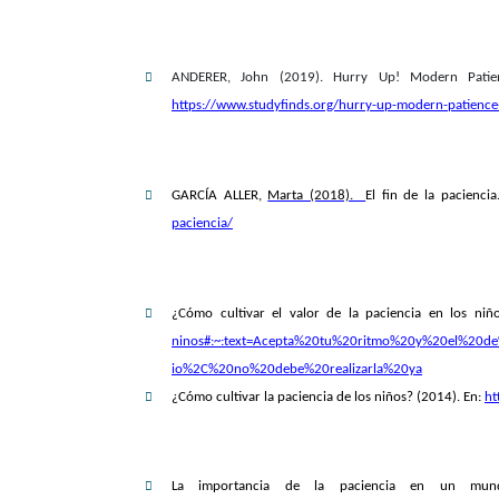
ANDERER, John (2019). Hurry Up! Modern Patie
https://www.studyfinds.org/hurry-up-modern-patience-
GARCÍA ALLER,
Marta (2018).
El fin de la pacienci
paciencia/
¿Cómo cultivar el valor de la paciencia en los ni
ninos#:~:text=Acepta%20tu%20ritmo%20y%20el%20d
io%2C%20no%20debe%20realizarla%20ya
¿
Cómo cultivar la paciencia de los niños? (2014). En:
ht
La importancia de la paciencia en un mund