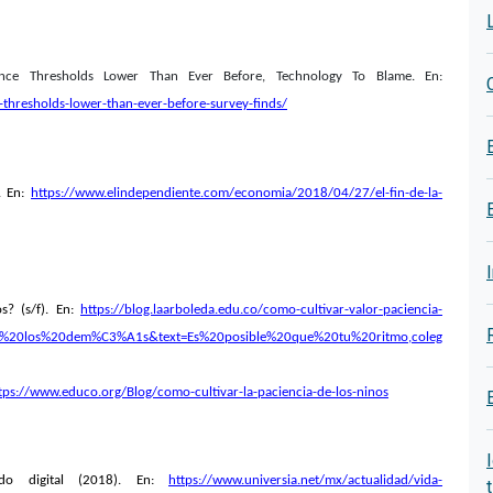
nce Thresholds Lower Than Ever Before, Technology To Blame.
En:
thresholds-lower-than-ever-before-survey-finds/
a. En:
https://www.elindependiente.com/economia/2018/04/27/el-fin-de-la-
ños?
(s/f). En:
https://blog.laarboleda.edu.co/como-cultivar-valor-paciencia-
e%20los%20dem%C3%A1s&text=Es%20posible%20que%20tu%20ritmo,coleg
tps://www.educo.org/Blog/como-cultivar-la-paciencia-de-los-ninos
o digital (2018)
. En:
https://www.universia.net/mx/actualidad/vida-